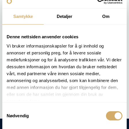
grande ampliação. As imagens são documentadas para
análise.
Samtykke
Detaljer
Om
O cliente obtém informações diretas sobre o tipo de
desgaste que está a ocorrer e se existem sinais de
danos graves que exijam um acompanhamento imediato.
Denne nettsiden anvender cookies
Vi bruker informasjonskapsler for å gi innhold og
annonser et personlig preg, for å levere sosiale
PACOTES DE ANÁLISE RELEVANTES
mediefunksjoner og for å analysere trafikken vår. Vi deler
Esta análise não está incluída em nenhum pacote de análises
dessuten informasjon om hvordan du bruker nettstedet
específico, mas podemos realizá-la mediante pedido.
vårt, med partnerne våre innen sosiale medier,
annonsering og analysearbeid, som kan kombinere den
med annen informasjon du har gjort tilgjengelig for dem,
Análise de encomendas -
Microscopia
eller som de har samlet inn gjennom din bruk av
tjenestene deres.
Samtykkevalg
Nødvendig