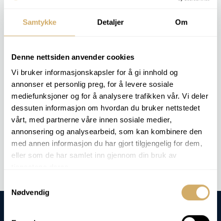
ponto.
Samtykke
Detaljer
Om
O cliente recebe dados extremamente precisos sobre
as causas dos danos e defeitos dos materiais – ideais
para análises de causa raiz.
Denne nettsiden anvender cookies
Vi bruker informasjonskapsler for å gi innhold og
PACOTES DE ANÁLISE RELEVANTES
annonser et personlig preg, for å levere sosiale
mediefunksjoner og for å analysere trafikken vår. Vi deler
Esta análise não está incluída em nenhum pacote de análises
dessuten informasjon om hvordan du bruker nettstedet
específico, mas podemos realizá-la mediante pedido.
vårt, med partnerne våre innen sosiale medier,
annonsering og analysearbeid, som kan kombinere den
Análise de encomendas -
MEV-EDS
med annen informasjon du har gjort tilgjengelig for dem,
eller som de har samlet inn gjennom din bruk av
tjenestene deres.
Samtykkevalg
Nødvendig