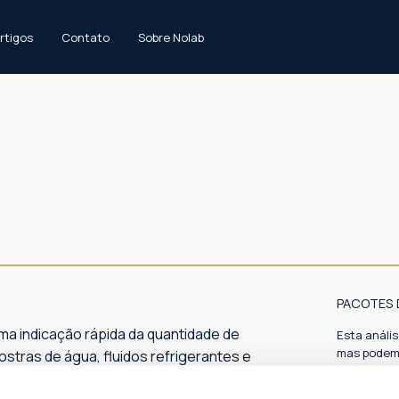
rtigos
Contato
Sobre Nolab
PACOTES 
ma indicação rápida da quantidade de
Esta análi
mas podemo
stras de água, fluidos refrigerantes e
s.