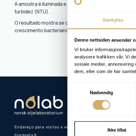
A amostra é iluminada e a quantidade de luz dispersa p
turbidez (NTU).
Samtykke
O resultado mostra se o líquido está contaminado, se 
crescimento bacteriano e se devem ser implementadas 
Denne nettsiden anvender c
Vi bruker informasjonskapsler
analysere trafikken vår. Vi 
sosiale medier, annonsering 
dem, eller som de har samlet
Samtykkevalg
Nødvendig
Endereço para visitas e entregas:
Ikke tillat
Fjordgata 8