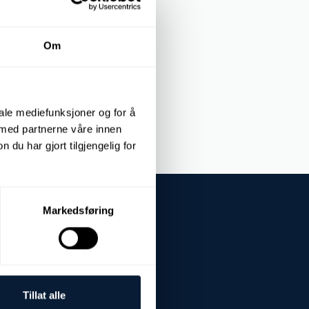
 de encomendas -
Turbidez
Om
iale mediefunksjoner og for å
 med partnerne våre innen
u har gjort tilgjengelig for
Markedsføring
Tillat alle