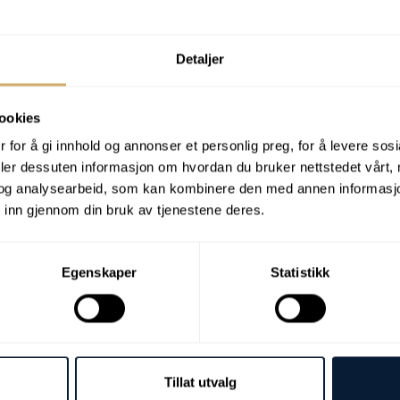
Análise
elas partículas é registada como um valor de
Detaljer
há presença de micropartículas ou
medidas de filtração ou purificação.
ookies
 for å gi innhold og annonser et personlig preg, for å levere sos
deler dessuten informasjon om hvordan du bruker nettstedet vårt,
og analysearbeid, som kan kombinere den med annen informasjon d
 inn gjennom din bruk av tjenestene deres.
Egenskaper
Statistikk
Tillat utvalg