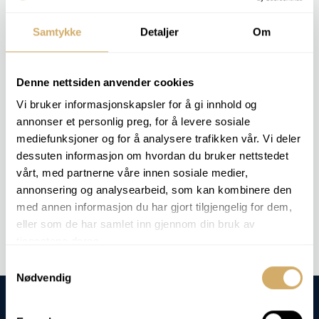
O resultado fornece ao cliente uma medida da eficiência
Samtykke
Detaljer
Om
e economia do combustível, sendo utilizado para
comparação entre diferentes fontes de energia ou para
verificação da qualidade do produto.
Denne nettsiden anvender cookies
Vi bruker informasjonskapsler for å gi innhold og
PACOTES DE ANÁLISE RELEVANTES
annonser et personlig preg, for å levere sosiale
mediefunksjoner og for å analysere trafikken vår. Vi deler
Esta análise não está incluída em nenhum pacote de análises
dessuten informasjon om hvordan du bruker nettstedet
específico, mas podemos realizá-la mediante pedido.
vårt, med partnerne våre innen sosiale medier,
annonsering og analysearbeid, som kan kombinere den
Análise de encomendas -
Valor calórico
med annen informasjon du har gjort tilgjengelig for dem,
eller som de har samlet inn gjennom din bruk av
tjenestene deres.
Samtykkevalg
Nødvendig