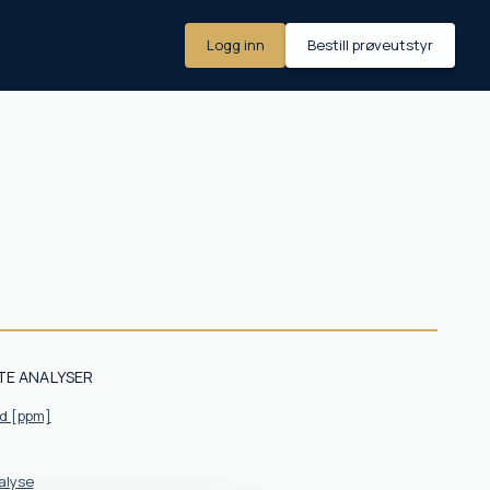
Logg inn
Bestill prøveutstyr
TE ANALYSER
d [ppm]
alyse