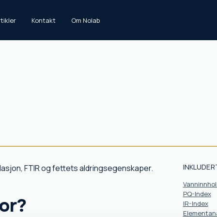
tikler
Kontakt
Om Nolab
INKLUDER
dasjon, FTIR og fettets aldringsegenskaper.
Vanninnhol
PQ-Index
or?
IR-Index
Elementan