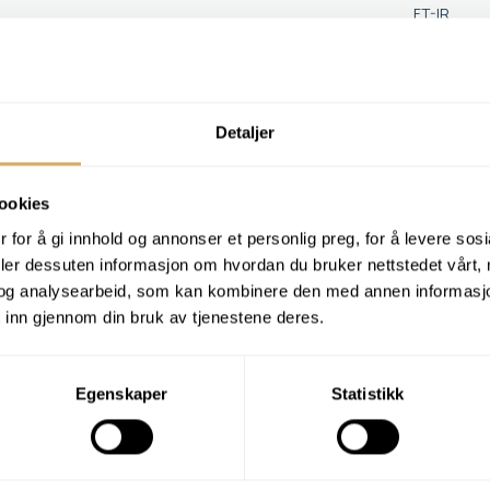
FT-IR
Bestill
G
?
Detaljer
ing og feilsmøring. Anbefalinger gis for
ookies
 for å gi innhold og annonser et personlig preg, for å levere sos
deler dessuten informasjon om hvordan du bruker nettstedet vårt,
og analysearbeid, som kan kombinere den med annen informasjon d
 inn gjennom din bruk av tjenestene deres.
Egenskaper
Statistikk