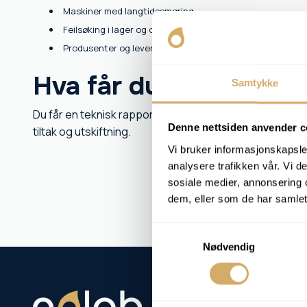
Maskiner med langtidssmøring
Feilsøking i lager og overføringer
Produsenter og leverandører av smørefett
Hva får du som kunde
Samtykke
Du får en teknisk rapport som avdekker tegn på nedbryt
Denne nettsiden anvender c
tiltak og utskiftning.
Vi bruker informasjonskapsler
analysere trafikken vår. Vi 
sosiale medier, annonsering 
dem, eller som de har samlet
Samtykkevalg
Nødvendig