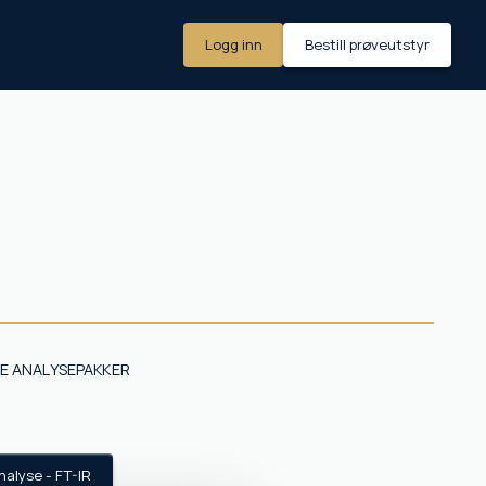
Logg inn
Bestill prøveutstyr
E ANALYSEPAKKER
analyse -
FT-IR