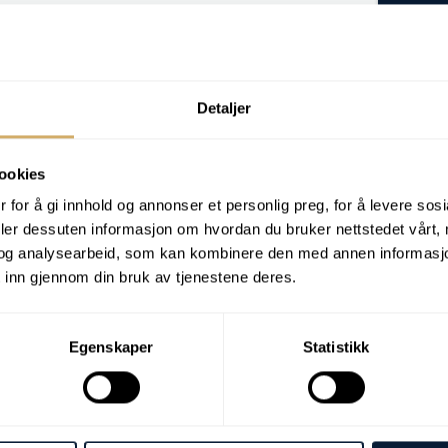
som avslører nedbrytningsprodukter,
r fra tilsetningsstoffer.
sorberer lys ved karakteristiske
dentifisere tilstedeværende forbindelser og
Detaljer
seg kjemisk over tid. FTIR brukes både som en
ookies
 for å gi innhold og annonser et personlig preg, for å levere sos
deler dessuten informasjon om hvordan du bruker nettstedet vårt,
og analysearbeid, som kan kombinere den med annen informasjon d
 inn gjennom din bruk av tjenestene deres.
Egenskaper
Statistikk