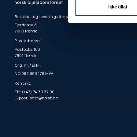
Ikke tillat
Besøks- og leveringadresse:
Fjordgata 8
7900 Rørvik
Postadresse:
Postboks 103
7901 Rørvik
Org.nr./EHF:
NO 982 968 178 MVA
Kontakt:
Tlf: (+47) 74 39 37 90
E-post: post@nolab.no