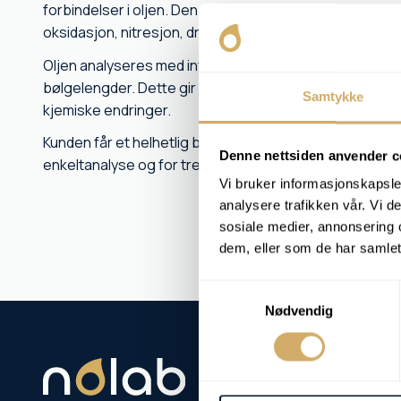
forbindelser i oljen. Den gir en "fingeravtrykkprofil" 
oksidasjon, nitresjon, drivstoffinnblanding, sot og reste
Oljen analyseres med infrarødt lys, og hvert molekyl ab
bølgelengder. Dette gir et spektrum som tolkes for å i
Samtykke
kjemiske endringer.
Kunden får et helhetlig bilde av hvordan oljen utvikler 
Denne nettsiden anvender c
enkeltanalyse og for trendovervåking.
Vi bruker informasjonskapsler
analysere trafikken vår. Vi 
sosiale medier, annonsering 
dem, eller som de har samlet
Samtykkevalg
Nødvendig