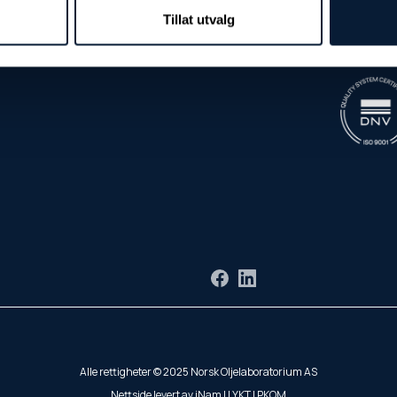
Tillat utvalg
Facebook
LinkedIn
Alle rettigheter © 2025 Norsk Oljelaboratorium AS
Nettside levert av
iNam
|
LYKT
|
PKOM