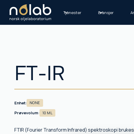
Tjenester
Bransjer
Ar
FT-IR
Enhet:
NONE
Prøvevolum
:
10 ML
FTIR (Fourier Transform Infrared) spektroskopi brukes 