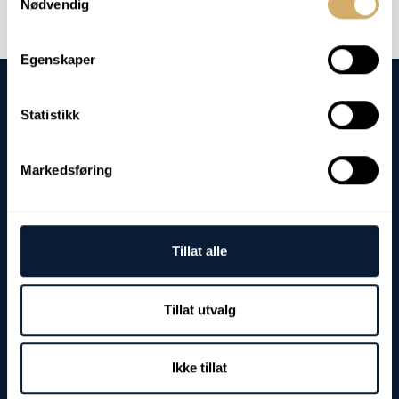
Nødvendig
Egenskaper
Statistikk
Markedsføring
Besøks- og leveringadresse:
Fjordgata 8
7900 Rørvik
Tillat alle
Postadresse:
Postboks 103
7901 Rørvik
Tillat utvalg
Org.nr./EHF:
NO 982 968 178 MVA
Ikke tillat
Kontakt: