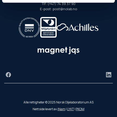
Tlf: (+47) 74 39 37 90
E-post: post@nolab.no
Facebook
Link
Alle rettigheter © 2025 Norsk Oljelaboratorium AS
Nettside levert av
iNam
|
LYKT
|
PKOM