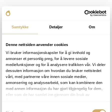
Hva får du som kunde?
Du får en statusrapport på oljeegenskaper og
bruksegnethet, med forslag til eventuelle tiltak.
Samtykke
Detaljer
Om
INKLUDERTE ANALYSER
Denne nettsiden anvender cookies
Vi bruker informasjonskapsler for å gi innhold og
Viskositet v 40
Vanninnhold [%]
annonser et personlig preg, for å levere sosiale
TAN
mediefunksjoner og for å analysere trafikken vår. Vi deler
Sulfat
dessuten informasjon om hvordan du bruker nettstedet
Oksidasjon
vårt, med partnerne våre innen sosiale medier,
Elementanalyse
annonsering og analysearbeid, som kan kombinere den
Antiwear
Flammepunkt (Lukket kopp)
med annen informasjon du har gjort tilgjengelig for dem,
eller som de har samlet inn gjennom din bruk av
tjenestene deres.
Bestill
HEAT TRANSFER OIL 1
Samtykkevalg