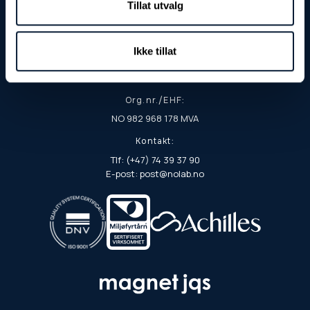
Tillat utvalg
Fjordgata 8
7900 Rørvik
Postadresse:
Ikke tillat
Postboks 103
7901 Rørvik
Org.nr./EHF:
NO 982 968 178 MVA
Kontakt:
Tlf: (+47) 74 39 37 90
E-post: post@nolab.no