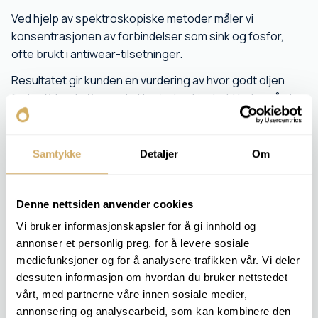
Ved hjelp av spektroskopiske metoder måler vi
konsentrasjonen av forbindelser som sink og fosfor,
ofte brukt i antiwear-tilsetninger.
Resultatet gir kunden en vurdering av hvor godt oljen
fortsatt beskytter mot slitasje. Lavt innhold tyder på at
oljen er i ferd med å tape sin beskyttende effekt og bør
vurderes for utskifting.
Samtykke
Detaljer
Om
RELEVANTE ANALYSEPAKKER
ENGINE 1
Denne nettsiden anvender cookies
ENGINE 2
Vi bruker informasjonskapsler for å gi innhold og
TRANSFORMER 1
annonser et personlig preg, for å levere sosiale
OIL 1
mediefunksjoner og for å analysere trafikken vår. Vi deler
OIL 2
OIL 3
dessuten informasjon om hvordan du bruker nettstedet
EAL 1
vårt, med partnerne våre innen sosiale medier,
EAL 2
annonsering og analysearbeid, som kan kombinere den
EAL 3