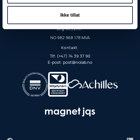
Postadresse:
Postboks 103
Ikke tillat
7901 Rørvik
Org.nr./EHF:
NO 982 968 178 MVA
Kontakt:
Tlf: (+47) 74 39 37 90
E-post: post@nolab.no