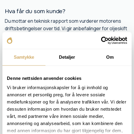
Hva får du som kunde?
Du mottar en teknisk rapport som vurderer motorens
driftsbetingelser over tid. Vi gir anbefalinger for oljeskift
og inspeksjon.
Samtykke
Detaljer
Om
INKLUDERTE ANALYSER
Viskositet v 100
Viskositetsindeks
Denne nettsiden anvender cookies
Viskositet v 40
Vi bruker informasjonskapsler for å gi innhold og
Vanninnhold [%]
TBN
annonser et personlig preg, for å levere sosiale
Sulfat
mediefunksjoner og for å analysere trafikken vår. Vi deler
PQ-Index
dessuten informasjon om hvordan du bruker nettstedet
Oksidasjon
vårt, med partnerne våre innen sosiale medier,
Nitresjon
annonsering og analysearbeid, som kan kombinere den
Elementanalyse
Diesel %
med annen informasjon du har gjort tilgjengelig for dem,