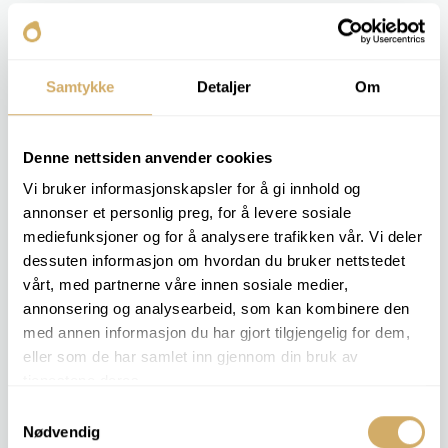
El contenido de hollín se mide mediante FTIR o análisis
termogravimétrico (TGA). Evaluamos la cantidad y la
distribución de partículas.
Samtykke
Detaljer
Om
El cliente obtiene información sobre la calidad de la
combustión, la capacidad del aceite para mantener el
Denne nettsiden anvender cookies
hollín en suspensión y si son necesarios cambios de
aceite más frecuentes.
Vi bruker informasjonskapsler for å gi innhold og
annonser et personlig preg, for å levere sosiale
mediefunksjoner og for å analysere trafikken vår. Vi deler
PAQUETES DE ANÁLISIS RELEVANTES
dessuten informasjon om hvordan du bruker nettstedet
vårt, med partnerne våre innen sosiale medier,
MOTOR 1
MOTOR 2
annonsering og analysearbeid, som kan kombinere den
med annen informasjon du har gjort tilgjengelig for dem,
eller som de har samlet inn gjennom din bruk av
Análisis de pedidos -
Contenido de hollín
tjenestene deres.
Samtykkevalg
Nødvendig