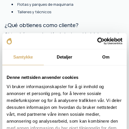
Flotas y parques de maquinaria
Talleres y técnicos
¿Qué obtienes como cliente?
Obtendrá una evaluación de la viscosidad del aceite, el
contenido de agua y los metales de desgaste. Los
resultados le ayudarán a planificar el mantenimiento y a
detectar problemas a tiempo.
Samtykke
Detaljer
Om
Denne nettsiden anvender cookies
ANÁLISIS INCLUIDOS
Vi bruker informasjonskapsler for å gi innhold og
Viscosidad v 40
annonser et personlig preg, for å levere sosiale
Contenido de agua [%]
mediefunksjoner og for å analysere trafikken vår. Vi deler
TBN
Sulfato
dessuten informasjon om hvordan du bruker nettstedet
Oxidación
vårt, med partnerne våre innen sosiale medier,
Nitración
annonsering og analysearbeid, som kan kombinere den
Análisis elemental
med annen informasjon du har gjort tilgjengelig for dem,