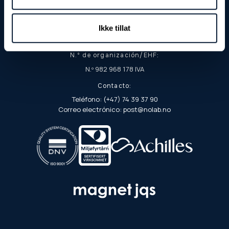
Dirección postal:
Apartado postal 103
Ikke tillat
7901 Rørvik
N.º de organización/EHF:
N.º 982 968 178 IVA
Contacto:
Teléfono: (+47) 74 39 37 90
Correo electrónico: post@nolab.no