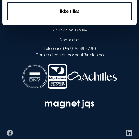
Apartado postal 103
Ikke tillat
7901 Rørvik
N.º de organización/EHF:
N.º 982 968 178 IVA
Contacto:
Teléfono: (+47) 74 39 37 90
Correo electrónico: post@nolab.no
Facebook
Link