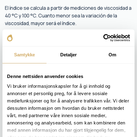
El índice se calcula a partir de mediciones de viscosidad a
40 °C y 100 °C. Cuanto menor sea la variación de la
viscosidad, mayor será el índice.
El cliente recibe información sobre la estabilidad del
aceite durante las fluctuaciones de temperatura, una
base importante para la toma de decisiones para
Samtykke
Detaljer
Om
equipos expuestos a condiciones de funcionamiento
variables.
Denne nettsiden anvender cookies
PAQUETES DE ANÁLISIS RELEVANTES
Vi bruker informasjonskapsler for å gi innhold og
annonser et personlig preg, for å levere sosiale
MOTOR 2
mediefunksjoner og for å analysere trafikken vår. Vi deler
OIL 2
OIL 4
dessuten informasjon om hvordan du bruker nettstedet
OIL 5
vårt, med partnerne våre innen sosiale medier,
ACEITE DE TRANSFERENCIA DE CALOR 2
annonsering og analysearbeid, som kan kombinere den
ACEITE DE TRANSFERENCIA DE CALOR 3
med annen informasjon du har gjort tilgjengelig for dem,
ACEITE DE TRANSFERENCIA DE CALOR 4