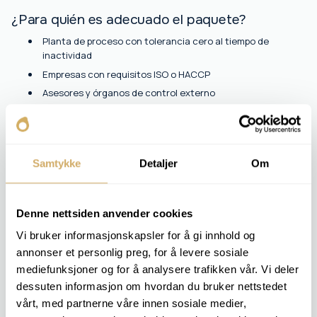
¿Para quién es adecuado el paquete?
Planta de proceso con tolerancia cero al tiempo de
inactividad
Empresas con requisitos ISO o HACCP
Asesores y órganos de control externo
¿Qué obtienes como cliente?
Recibirá una evaluación exhaustiva de las condiciones
Samtykke
Detaljer
Om
térmicas y químicas. El informe proporciona la base para
la planificación a largo plazo y una operación segura.
Denne nettsiden anvender cookies
Vi bruker informasjonskapsler for å gi innhold og
ANÁLISIS INCLUIDOS
annonser et personlig preg, for å levere sosiale
Viscosidad v 100
mediefunksjoner og for å analysere trafikken vår. Vi deler
Índice de viscosidad
dessuten informasjon om hvordan du bruker nettstedet
Viscosidad v 40
vårt, med partnerne våre innen sosiale medier,
Contenido de agua [ppm]