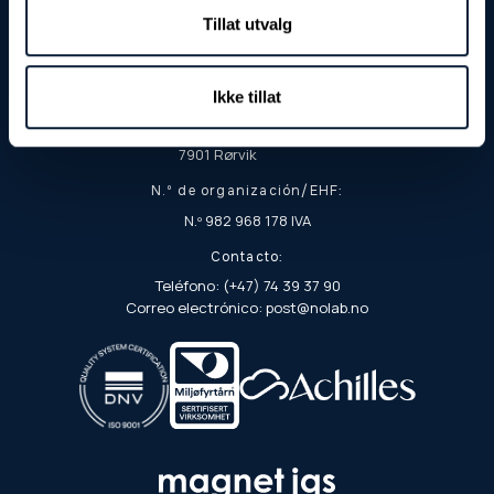
Dirección de visita y entrega:
Tillat utvalg
Fjordgata 8
7900 Rørvik
Ikke tillat
Dirección postal:
Apartado postal 103
7901 Rørvik
N.º de organización/EHF:
N.º 982 968 178 IVA
Contacto:
Teléfono: (+47) 74 39 37 90
Correo electrónico: post@nolab.no