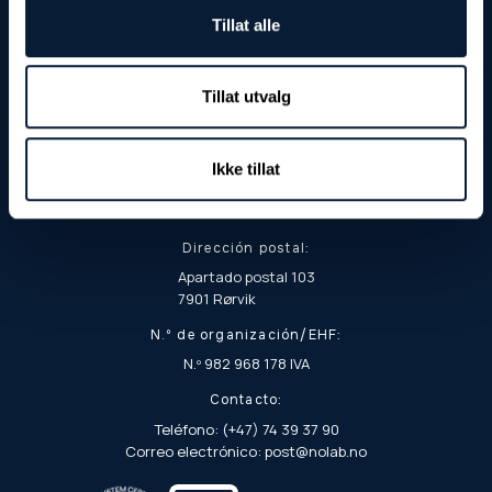
Tillat alle
Tillat utvalg
Dirección de visita y entrega:
Ikke tillat
Fjordgata 8
7900 Rørvik
Dirección postal:
Apartado postal 103
7901 Rørvik
N.º de organización/EHF:
N.º 982 968 178 IVA
Contacto:
Teléfono: (+47) 74 39 37 90
Correo electrónico: post@nolab.no