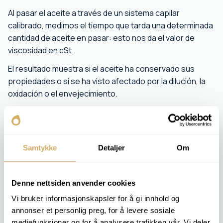
Al pasar el aceite a través de un sistema capilar
calibrado, medimos el tiempo que tarda una determinada
cantidad de aceite en pasar: esto nos da el valor de
viscosidad en cSt.
El resultado muestra si el aceite ha conservado sus
propiedades o si se ha visto afectado por la dilución, la
oxidación o el envejecimiento.
PAQUETES DE ANÁLISIS RELEVANTES
MOTOR 1
Samtykke
Detaljer
Om
MOTOR 2
EAL 1
TRANSFORMAR 1
OIL 1
Denne nettsiden anvender cookies
OIL 2
Vi bruker informasjonskapsler for å gi innhold og
OIL 3
annonser et personlig preg, for å levere sosiale
OIL 4
mediefunksjoner og for å analysere trafikken vår. Vi deler
OIL 5