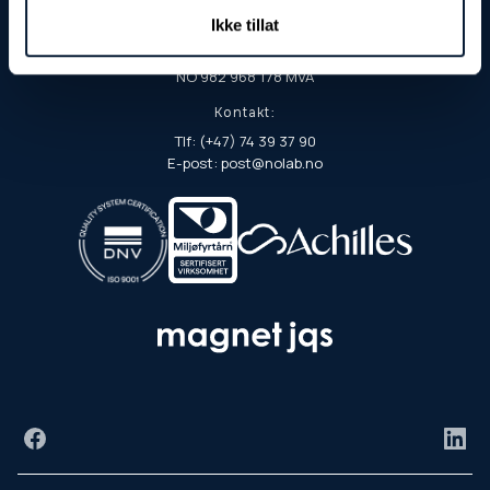
7901 Rørvik
Ikke tillat
Org.nr./EHF:
NO 982 968 178 MVA
Kontakt:
Tlf: (+47) 74 39 37 90
E-post: post@nolab.no
Facebook
Link