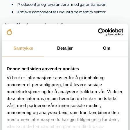
Produsenter og leverandører med garantiansvar
Kritiske komponenter i industri og maritim sektor
Hva får du som kunde?
Du får et omfattende bilde av både oljens ytelse og
utstyrets tekniske tilstand. Vi anbefaler tiltak basert på
Samtykke
Detaljer
Om
trenddata og faglig tolkning.
Denne nettsiden anvender cookies
INKLUDERTE ANALYSER
Vi bruker informasjonskapsler for å gi innhold og
Viskositet v 100
annonser et personlig preg, for å levere sosiale
Viskositetsindeks
mediefunksjoner og for å analysere trafikken vår. Vi deler
Viskositet v 40
dessuten informasjon om hvordan du bruker nettstedet
Vanninnhold [ppm]
vårt, med partnerne våre innen sosiale medier,
TAN
Sulfat
annonsering og analysearbeid, som kan kombinere den
PQ-Index
med annen informasjon du har gjort tilgjengelig for dem,
Oksidasjon
eller som de har samlet inn gjennom din bruk av
Elementanalyse