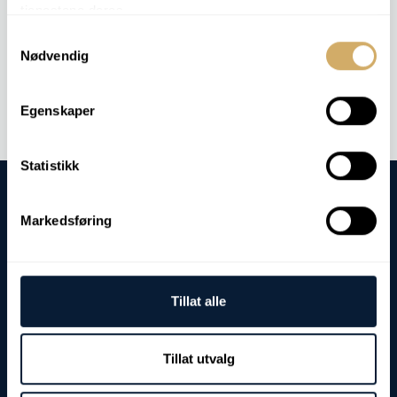
tjenestene deres.
Partikkeltelling
Samtykkevalg
Nødvendig
Bestill
OIL 4
Egenskaper
Statistikk
Markedsføring
Besøks- og leveringadresse:
Tillat alle
Fjordgata 8
7900 Rørvik
Tillat utvalg
Postadresse:
Postboks 103