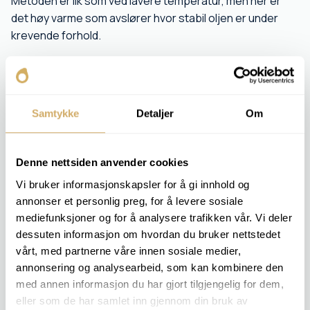
Metoden er lik som ved lavere temperatur, men her er
det høy varme som avslører hvor stabil oljen er under
krevende forhold.
Avvik fra forventet verdi kan indikere nedbrytning,
tynning eller forurensning. Kunden får et klart bilde av
hvorvidt oljen fortsatt fungerer optimalt i varme
omgivelser.
Samtykke
Detaljer
Om
RELEVANTE ANALYSEPAKKER
Denne nettsiden anvender cookies
ENGINE 2
Vi bruker informasjonskapsler for å gi innhold og
OIL 2
annonser et personlig preg, for å levere sosiale
OIL 4
mediefunksjoner og for å analysere trafikken vår. Vi deler
OIL 5
dessuten informasjon om hvordan du bruker nettstedet
HEAT TRANSFER OIL 2
HEAT TRANSFER OIL 3
vårt, med partnerne våre innen sosiale medier,
HEAT TRANSFER OIL 4
annonsering og analysearbeid, som kan kombinere den
EAL 2
med annen informasjon du har gjort tilgjengelig for dem,
EAL 3
eller som de har samlet inn gjennom din bruk av
EAL 1