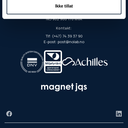
7901 Rørvik
Ikke tillat
Org.nr./EHF:
NO 982 968 178 MVA
Kontakt:
Tlf: (+47) 74 39 37 90
E-post: post@nolab.no
Facebook
Link