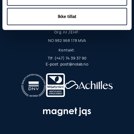
Postadresse:
Postboks 103
Ikke tillat
7901 Rørvik
Org.nr./EHF:
NO 982 968 178 MVA
Kontakt:
Tlf: (+47) 74 39 37 90
E-post: post@nolab.no