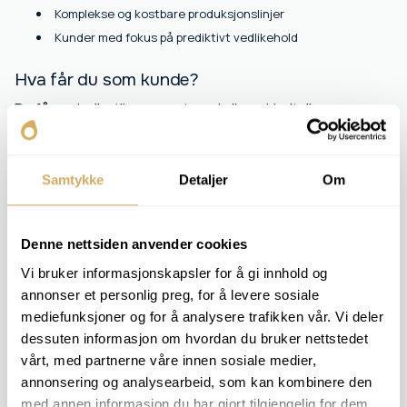
Komplekse og kostbare produksjonslinjer
Kunder med fokus på prediktivt vedlikehold
Hva får du som kunde?
Du får en helhetlig rapport med alle nøkkeltall og
vurderinger for levetid, tilstand og systemrisiko.
Rapporten egner seg godt til trendanalyser og
dokumentasjon mot tredjepart.
Samtykke
Detaljer
Om
Denne nettsiden anvender cookies
INKLUDERTE ANALYSER
Vi bruker informasjonskapsler for å gi innhold og
Viskositet v 100
annonser et personlig preg, for å levere sosiale
Viskositetsindeks
mediefunksjoner og for å analysere trafikken vår. Vi deler
Viskositet v 40
Vanninnhold [ppm]
dessuten informasjon om hvordan du bruker nettstedet
TAN
vårt, med partnerne våre innen sosiale medier,
Sulfat
annonsering og analysearbeid, som kan kombinere den
PQ-Index
med annen informasjon du har gjort tilgjengelig for dem,