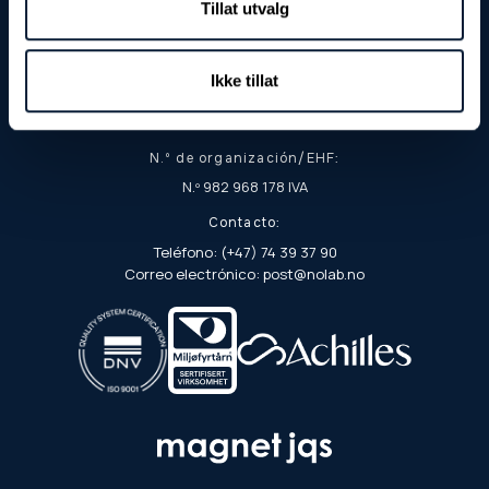
Tillat utvalg
Fjordgata 8
7900 Rørvik
Dirección postal:
Ikke tillat
Apartado postal 103
7901 Rørvik
N.º de organización/EHF:
N.º 982 968 178 IVA
Contacto:
Teléfono: (+47) 74 39 37 90
Correo electrónico: post@nolab.no