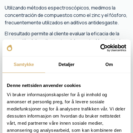
Utilizando métodos espectroscópicos, medimos la
concentración de compuestos como el zinc y el fósforo,
frecuentemente utilizados en aditivos antidesgaste.
El resultado permite al cliente evaluar la eficacia de la
protección del aceite contra el desgaste. Un nivel bajo
indica que el aceite está perdiendo su efecto protector
y se debe considerar su reemplazo.
Samtykke
Detaljer
Om
PAQUETES DE ANÁLISIS RELEVANTES
MOTOR 1
Denne nettsiden anvender cookies
MOTOR 2
Vi bruker informasjonskapsler for å gi innhold og
TRANSFORMAR 1
annonser et personlig preg, for å levere sosiale
OIL 1
mediefunksjoner og for å analysere trafikken vår. Vi deler
OIL 2
OIL 3
dessuten informasjon om hvordan du bruker nettstedet
EAL 1
vårt, med partnerne våre innen sosiale medier,
EAL 2
annonsering og analysearbeid, som kan kombinere den
EAL 3