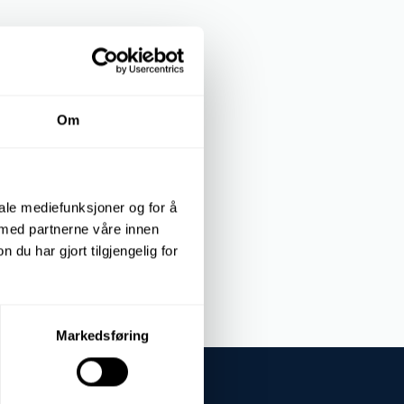
analysis
ounting
Om
L 1
iale mediefunksjoner og for å
 med partnerne våre innen
u har gjort tilgjengelig for
Markedsføring