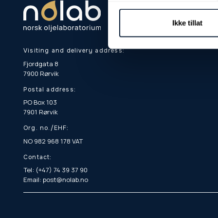
Ikke tillat
Visiting and delivery address:
Fjordgata 8
7900 Rørvik
Postal address:
PO Box 103
7901 Rørvik
Org. no./EHF:
NO 982 968 178 VAT
Contact:
Tel: (+47) 74 39 37 90
Email: post@nolab.no