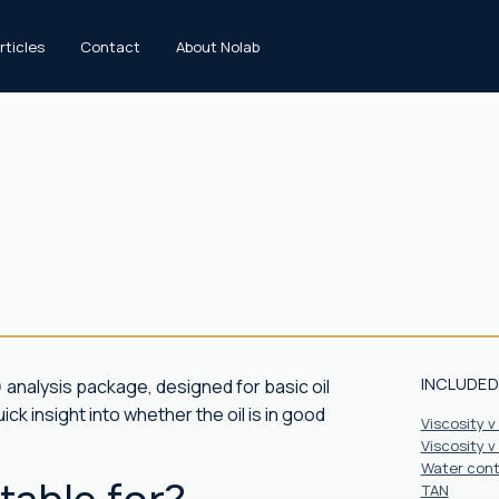
rticles
Contact
About Nolab
INCLUDED
 analysis package, designed for basic oil
ck insight into whether the oil is in good
Viscosity v
Viscosity v
Water cont
TAN