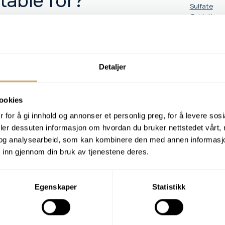
table for?
Sulfate
Oxidation
uirements
Elemental 
Antiwear
Particle c
Detaljer
customer?
Order
EA
and compliance with usage requirements. The
ookies
ntation during inspections.
 for å gi innhold og annonser et personlig preg, for å levere sos
deler dessuten informasjon om hvordan du bruker nettstedet vårt,
og analysearbeid, som kan kombinere den med annen informasjon d
 inn gjennom din bruk av tjenestene deres.
Egenskaper
Statistikk