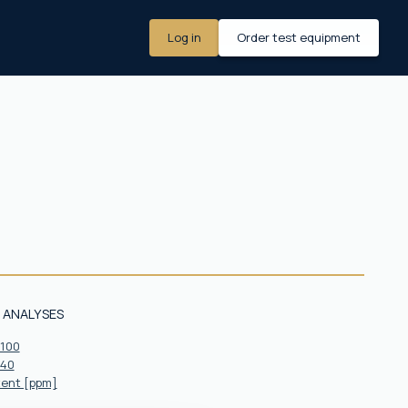
Log in
Order test equipment
 ANALYSES
 100
 40
ent [ppm]