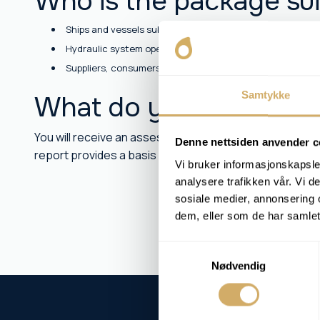
Who is the package sui
Ships and vessels subject to various environmental req
Hydraulic system operators with EAL
Suppliers, consumers and producers of bio-based oils
Samtykke
What do you get as a 
You will receive an assessment of the oil's condition 
Denne nettsiden anvender c
report provides a basis for safe operation and docume
Vi bruker informasjonskapsler
analysere trafikken vår. Vi 
sosiale medier, annonsering 
dem, eller som de har samlet
Samtykkevalg
Nødvendig