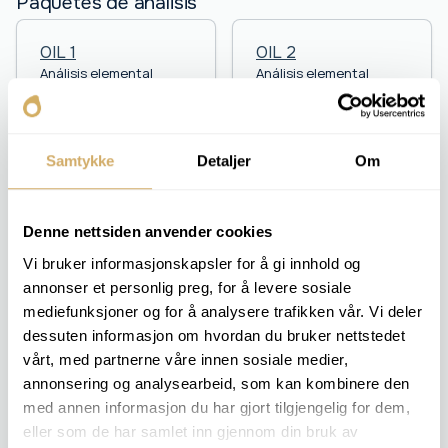
Paquetes de análisis
OIL 1
OIL 2
Análisis elemental
Análisis elemental
BRONCEARSE
BRONCEARSE
Viscosidad v 40
Viscosidad v 40
Antidesgaste
Viscosidad v 100
Oxidación
Índice de viscosidad
Samtykke
Detaljer
Om
Sulfato
Índice PQ
Contenido de agua [%]
Antidesgaste
Oxidación
Denne nettsiden anvender cookies
Sulfato
Contenido de agua [%]
Vi bruker informasjonskapsler for å gi innhold og
annonser et personlig preg, for å levere sosiale
mediefunksjoner og for å analysere trafikken vår. Vi deler
OIL 3
OIL 4
dessuten informasjon om hvordan du bruker nettstedet
Análisis elemental
Análisis elemental
vårt, med partnerne våre innen sosiale medier,
BRONCEARSE
BRONCEARSE
annonsering og analysearbeid, som kan kombinere den
Viscosidad v 40
Viscosidad v 40
med annen informasjon du har gjort tilgjengelig for dem,
Contenido de agua
Viscosidad v 100
eller som de har samlet inn gjennom din bruk av
[ppm]
Índice de viscosidad