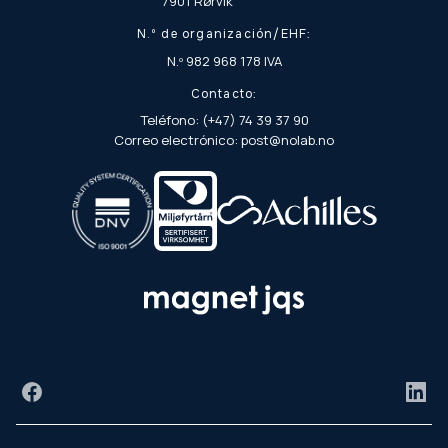
7901 Rørvik
N.º de organización/EHF:
N.º 982 968 178 IVA
Contacto:
Teléfono: (+47) 74 39 37 90
Correo electrónico: post@nolab.no
Facebook
Link