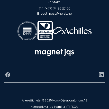
Kontakt:
Tlf: (+47) 74 39 37 90
E-post: post@nolab.no
Facebook
Link
Alle rettigheter © 2025 Norsk Oljelaboratorium AS
Nettside levert av
iNam
|
LYKT
|
PKOM