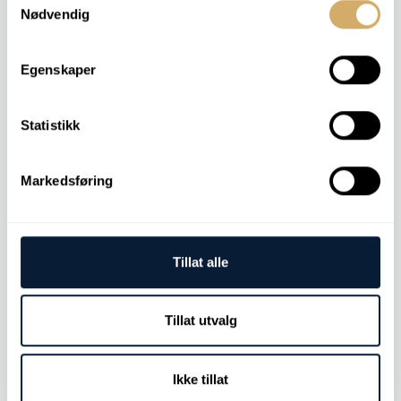
Sulfat
Nødvendig
Partikkeltelling
Egenskaper
Andre analyser
Statistikk
LNF (LaserNet Fines)
Markedsføring
MPC/Varnish Potential
Tillat alle
Ukjente partikler
Tillat utvalg
Elementanalyse
Ikke tillat