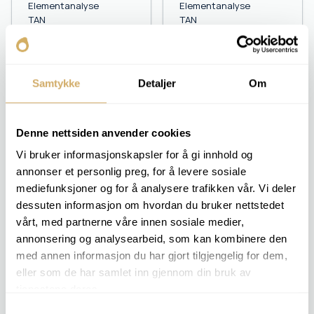
Elementanalyse
Elementanalyse
TAN
TAN
Viskositet v 40
Viskositet v 40
Antiwear
Viskositet v 100
Oksidasjon
Viskositetsindeks
Sulfat
PQ-Index
Samtykke
Detaljer
Om
Vanninnhold [%]
Antiwear
Oksidasjon
Sulfat
Vanninnhold [%]
Denne nettsiden anvender cookies
Vi bruker informasjonskapsler for å gi innhold og
annonser et personlig preg, for å levere sosiale
mediefunksjoner og for å analysere trafikken vår. Vi deler
OIL 3
OIL 4
Elementanalyse
Elementanalyse
dessuten informasjon om hvordan du bruker nettstedet
TAN
TAN
vårt, med partnerne våre innen sosiale medier,
Viskositet v 40
Viskositet v 40
annonsering og analysearbeid, som kan kombinere den
Vanninnhold [ppm]
Viskositet v 100
med annen informasjon du har gjort tilgjengelig for dem,
Antiwear
Viskositetsindeks
eller som de har samlet inn gjennom din bruk av
Oksidasjon
PQ-Index
Sulfat
Vanninnhold [ppm]
tjenestene deres.
Partikkeltelling
Oksidasjon
Samtykkevalg