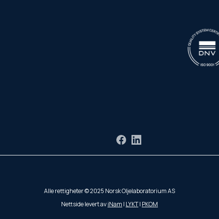
Facebook
LinkedIn
Alle rettigheter © 2025 Norsk Oljelaboratorium AS
Nettside levert av
iNam
|
LYKT
|
PKOM