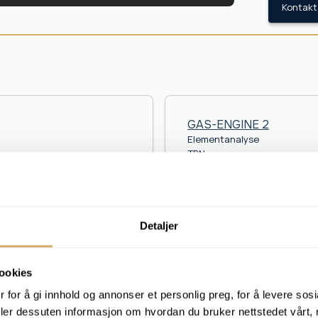
Kontakt 
GAS-ENGINE 2
Elementanalyse
TBN
Viskositet v 40
Viskositet v 100
Viskositetsindeks
PQ-Index
Antiwear
Detaljer
Glykolinnhold [%]
Nitresjon
Oksidasjon
ookies
Sulfat
 for å gi innhold og annonser et personlig preg, for å levere sos
Vanninnhold [%]
deler dessuten informasjon om hvordan du bruker nettstedet vårt,