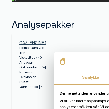
Analysepakker
GAS-ENGINE 1
Elementanalyse
TBN
Viskositet v 40
Antiwear
Glykolinnhold [%]
Nitresjon
Oksidasjon
Samtykke
Sulfat
Vanninnhold [%]
Denne nettsiden anvender c
Vi bruker informasjonskapsler
analysere trafikken vår. Vi 