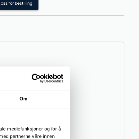
oss for bestilling
Om
iale mediefunksjoner og for å
 med partnerne våre innen