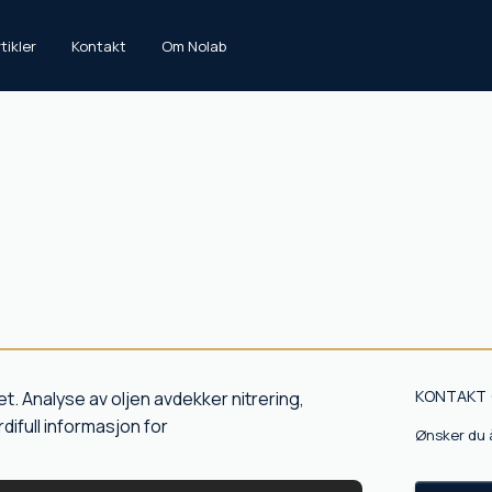
tikler
Kontakt
Om Nolab
KONTAKT 
tet. Analyse av oljen avdekker nitrering,
difull informasjon for
Ønsker du å