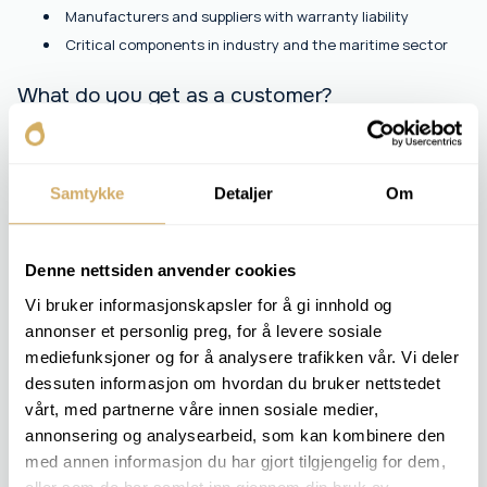
Manufacturers and suppliers with warranty liability
Critical components in industry and the maritime sector
What do you get as a customer?
You get a comprehensive picture of both the oil's
performance and the technical condition of the
equipment. We recommend actions based on trend data
Samtykke
Detaljer
Om
and professional interpretation.
Denne nettsiden anvender cookies
INCLUDED ANALYSES
Vi bruker informasjonskapsler for å gi innhold og
annonser et personlig preg, for å levere sosiale
Viscosity v 100
mediefunksjoner og for å analysere trafikken vår. Vi deler
Viscosity index
Viscosity v 40
dessuten informasjon om hvordan du bruker nettstedet
Water content [ppm]
vårt, med partnerne våre innen sosiale medier,
TAN
annonsering og analysearbeid, som kan kombinere den
Sulfate
med annen informasjon du har gjort tilgjengelig for dem,
PQ Index