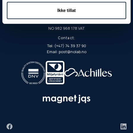
PO Box 103
7901 Rørvik
Ikke tillat
Org. no./EHF:
NO 982 968 178 VAT
Contact:
Tel: (+47) 74 39 37 90
Email: post@nolab.no
Facebook
Link