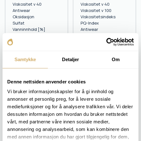
Viskositet v 40
Viskositet v 40
Antiwear
Viskositet v 100
Oksidasjon
Viskositetsindeks
Sulfat
PQ-Index
Vanninnhold [%]
Antiwear
Oksidasjon
Sulfat
Vanninnhold [%]
Samtykke
Detaljer
Om
OIL 4
OIL 4
Elementanalyse
Elementanalyse
Denne nettsiden anvender cookies
TAN
TAN
Vi bruker informasjonskapsler for å gi innhold og
Viskositet v 40
Viskositet v 40
annonser et personlig preg, for å levere sosiale
Vanninnhold [ppm]
Viskositet v 100
Antiwear
Viskositetsindeks
mediefunksjoner og for å analysere trafikken vår. Vi deler
Oksidasjon
PQ-Index
dessuten informasjon om hvordan du bruker nettstedet
Sulfat
Vanninnhold [ppm]
vårt, med partnerne våre innen sosiale medier,
Partikkeltelling
Oksidasjon
annonsering og analysearbeid, som kan kombinere den
Sulfat
med annen informasjon du har gjort tilgjengelig for dem,
Partikkeltelling