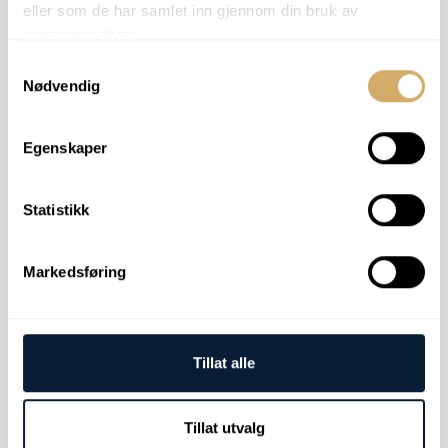
eller som de har samlet inn gjennom din bruk av
tjenestene deres.
Samtykkevalg
TRANSFORMER 1
Nødvendig
Elementanalyse
TAN
Viskositet v 40
Egenskaper
Vanninnhold [ppm]
Antiwear
Oksidasjon
Statistikk
Sulfat
Partikkeltelling
Gjennomslagsmåling
Markedsføring
Andre analyser
Tillat alle
LNF (LaserNet Fines)
Tillat utvalg