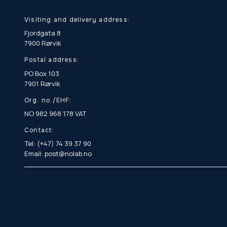
Visiting and delivery address:
Fjordgata 8
7900 Rørvik
Postal address:
PO Box 103
7901 Rørvik
Org. no./EHF:
NO 982 968 178 VAT
Contact:
Tel: (+47) 74 39 37 90
Email: post@nolab.no