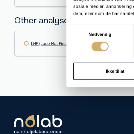
sosiale medier, annonsering 
dem, eller som de har samlet
Other analyses
Samtykkevalg
Nødvendig
LNF (LaserNet Fines)
MPC/Varnish P
Ikke tillat