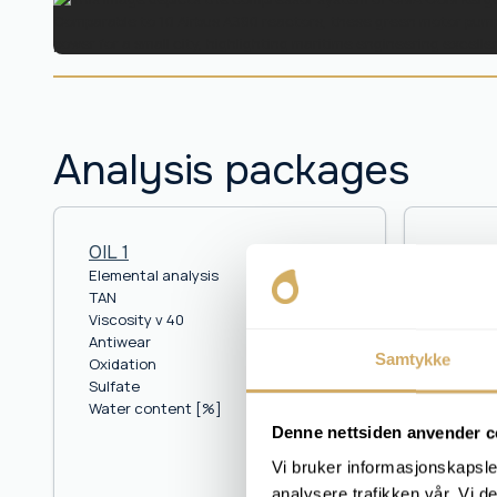
Analysis packages
OIL 1
OIL 2
Elemental analysis
Elementa
TAN
TAN
Viscosity v 40
Viscosit
Antiwear
Viscosit
Samtykke
Oxidation
Viscosit
Sulfate
PQ Inde
Water content [%]
Antiwea
Oxidati
Denne nettsiden anvender c
Sulfate
Vi bruker informasjonskapsler
Water c
analysere trafikken vår. Vi 