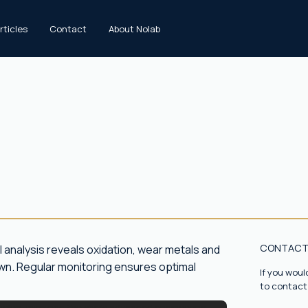
rticles
Contact
About Nolab
CONTACT
il analysis reveals oxidation, wear metals and
own. Regular monitoring ensures optimal
If you woul
to contact